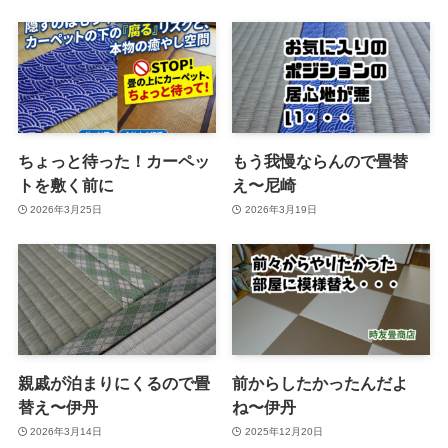
ちょっと待った！カーペッ
もう我慢ならんので畳替
トを敷く前に
え〜尼崎
2026年3月25日
2026年3月19日
親戚が泊まりにくるので畳
前からしたかったんだよ
替え〜伊丹
ね〜伊丹
2026年3月14日
2025年12月20日