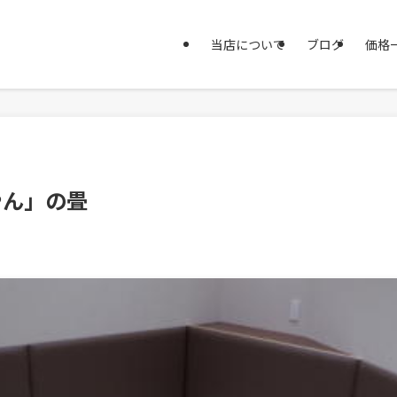
当店について
ブログ
価格
やん」の畳