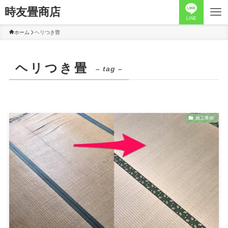
時友畳商店
LINE
ホーム
ヘリつき畳
ヘリつき畳
– tag –
施工事例