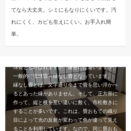
てなら大丈夫。シミにもなりにくいです。汚
れにくく、カビも生えにくい。お手入れ簡
単。
縁なし畳
最近とても流行っているのが縁なし畳です。琉
球畳とも呼ばれますが、厳密には違いますが、
一般的に琉球畳＝縁なし畳となっています。
縁なし畳とは、文字通り今まで畳を思い浮かべ
るとあった縁がありません。そして、正方形に
作って、縦と横を互い違いに敷く、市松敷きに
することが多いです。これは、畳おもての織り
目によって光の反射が変わって色が違って見え
ることを利用しています。なので、同じ畳おも