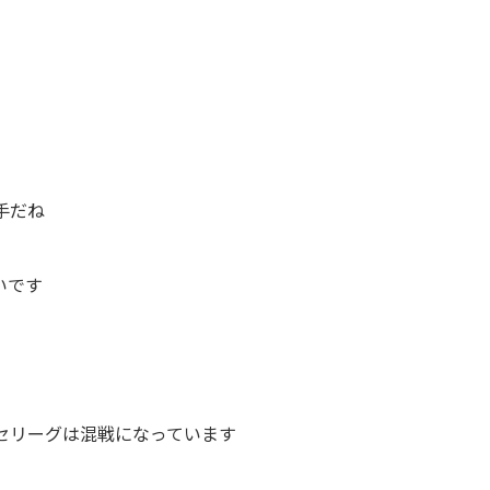
手だね
いです
セリーグは混戦になっています