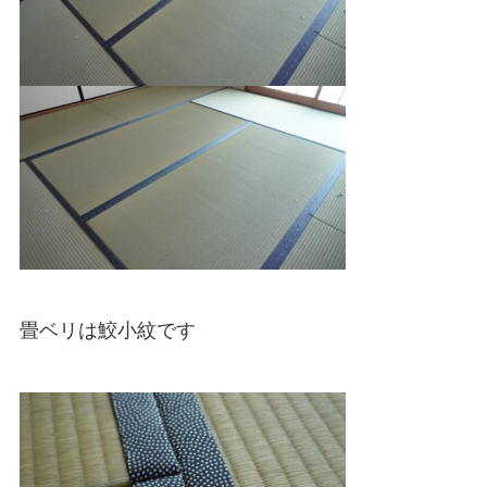
畳ベリは鮫小紋です